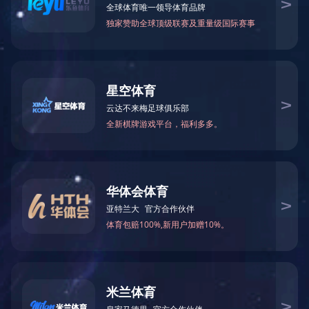
当前位置：
首页
>
产品展示
>
配件
>
搜索
产品分类
米兰体育网页版