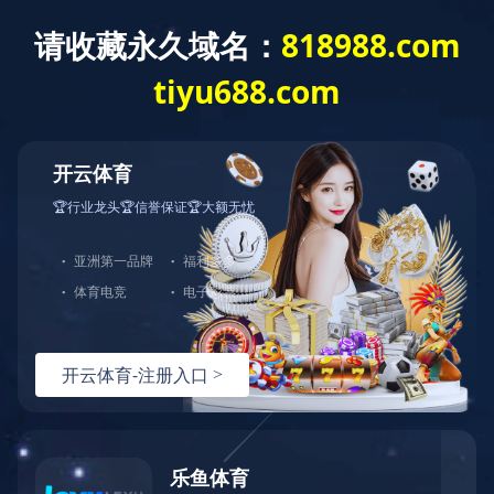
首页
产品展示
公司简介
工程案例
荣誉证书
新闻资讯
米兰体育（中国）官方在线登录
13606791608
337278367@qq.com