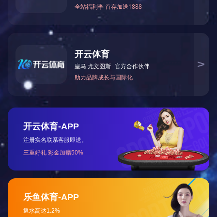
上一个产品： 无
下一个产品：
钢质子母门
分享到：
咨询热线
：
13606791608
立即咨询
关注我们
名称：
钢质子母门
型号：
产品特性
产品适用于医生办公室门、急诊室门、输液室门、储物间门等。